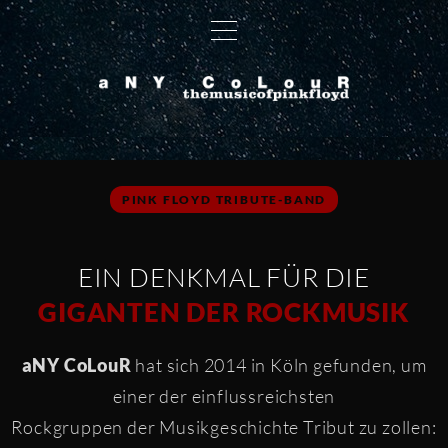
S
k
i
p
t
o
c
o
PINK FLOYD TRIBUTE-BAND
n
t
EIN DENKMAL FÜR DIE
e
GIGANTEN DER ROCKMUSIK
n
t
aNY CoLouR
hat sich 2014 in Köln gefunden, um
einer der einflussreichsten
Rockgruppen der Musikgeschichte Tribut zu zollen: